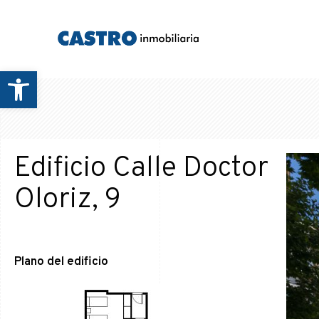
Edificio Calle Dr. Oloriz, 9
Abrir barra de herramientas
Edificio Calle Doctor
Oloriz, 9
Plano del edificio